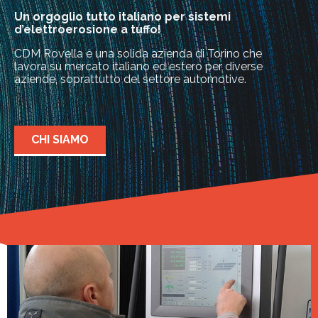
Un orgoglio tutto italiano per sistemi
d’elettroerosione a tuffo!
CDM Rovella è una solida azienda di Torino
che
lavora su mercato italiano ed estero per diverse
aziende, soprattutto del settore automotive.
CHI SIAMO