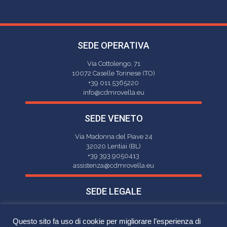
SEDE OPERATIVA
Via Cottolengo, 71
10072 Caselle Torinese (TO)
+39 011.5365220
info@cdmrovella.eu
SEDE VENETO
Via Madonna del Piave 24
32020 Lentiai (BL)
+39 393.9050413
assistenza@cdmrovella.eu
SEDE LEGALE
Via Lanzo 28
10032 Brandizzo (TO)
Questo sito fa uso di cookie per migliorare l’esperienza di